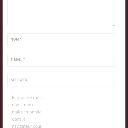
NOM
*
E-MAIL
*
SITE WEB
Enregistrer mon
nom, mon e-
mail et mon site
dans le
navigateur pour